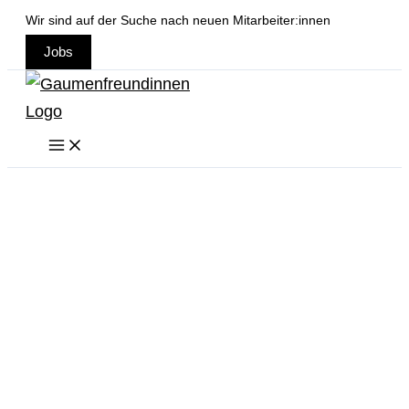
Zum
Wir sind auf der Suche nach neuen Mitarbeiter:innen
Inhalt
Jobs
springen
Unser Herz schlägt
für
Nachhaltigkeit
Regionale
Produkte