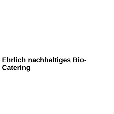
Saisonale
Zutaten
Ehrlich nachhaltiges Bio-
Catering
Sie veranstalten ein Event und wollen Ihre Gäste mit
hochwertigen Speisen und Getränken aus
biologischer Landwirtschaft bewirten? Wir sind seit